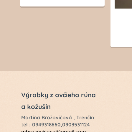
Výrobky z ovčieho rúna
a kožušín
Martina Brožovičová , Trenčín
tel : 0949318660,0903531124
mbrozovicova@gmail.com