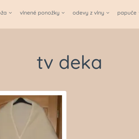
oža
vlnené ponožky
odevy z vlny
papuče
tv deka