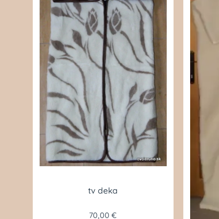
tv deka
70,00
€