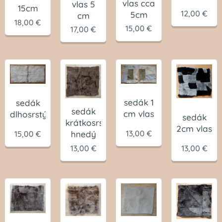
vlas cca
vlas 5
15cm
12,00
€
5cm
cm
18,00
€
15,00
€
17,00
€
sedák 1
sedák
sedák
cm vlas
dlhosrstý
sedák
krátkosrstý
2cm vlas
13,00
€
15,00
€
hnedý
13,00
€
13,00
€