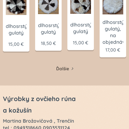
dlhosrstý
dlhosrstý
dlhosrstý
dlhosrstý
gulatý,
gulatý
gulatý
gulatý
na
objednávk
15,00
€
18,50
€
15,00
€
17,00
€
Ďalšie
Výrobky z ovčieho rúna
a kožušín
Martina Brožovičová , Trenčín
tel : 0949318660,0903531124