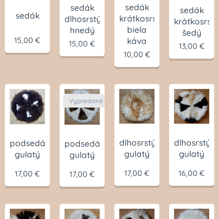
sedák
sedák
sedák
sedák
krátkosrstý
dlhosrstý
krátkosrstý
biela
hnedý
šedý
15,00
€
káva
15,00
€
13,00
€
10,00
€
Vypredané
dlhosrstý
dlhosrstý
podsedák
podsedák
gulatý
gulatý
gulatý
gulatý
16,00
€
17,00
€
17,00
€
17,00
€