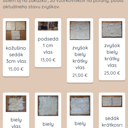
ušiem aj na zakázku , zo vzorkovníkov na poťahy, podľa
aktuálneho stavu zvyškov.
podsedák
1 cm
zvyšok
zvyšok
kožušinový
vlas
biely
biely
sedák
krátky
13,00
€
krátky
3cm vlas
vlas
vlas
15,00
€
25,00
€
21,00
€
sedák
biely
biely
biely
krátkosrstý
vlas