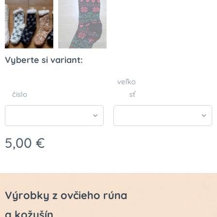
Vyberte si variant:
veľko
čislo
sť
5,00
€
Výrobky z ovčieho rúna
a kožušín