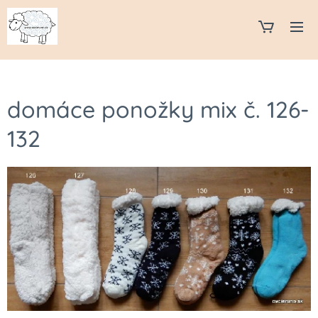
domáce ponožky mix č. 126-
132