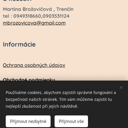
Martina Brožovičová , Trenčín
tel : 0949318660,0903531124
mbrozovicova@gmail.com
Informácie
Ochrana osobných údajov
Obchodné podmienky
Návod na údržbu a ošetrenie vlny a kožušín
Používáme cookies, abychom zajistili správné fungování a
bezpečnost našich stránek. Tím vám můžeme zajistit tu
nejlepší zkušenost při jejich návštěvě.
Vytvorené službou
Webnode
Cookies
Přijmout nezbytné
Přijmout vše