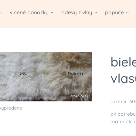
vlnené ponožky
odevy z vlny
papuče
biel
vlas
rozmer 60
 vypredané
ak potrebuj
materiálu a