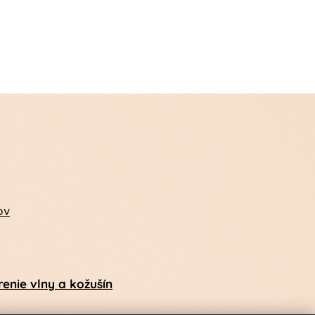
ov
enie vlny a kožušín