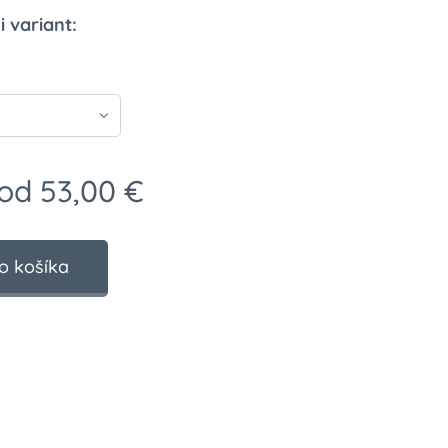
i variant:
 od
53,00
€
o košíka