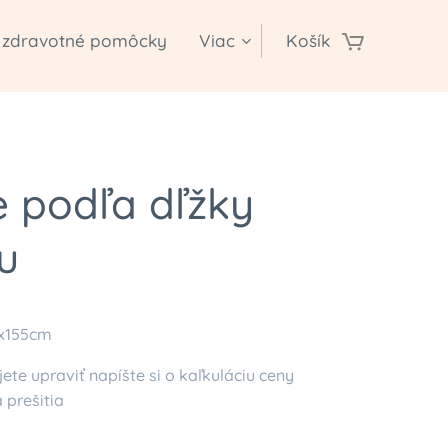
zdravotné pomôcky
Viac
Košík
e podľa dľžky
u
x155cm
ete upraviť napíšte si o kaľkuláciu ceny
 prešitia