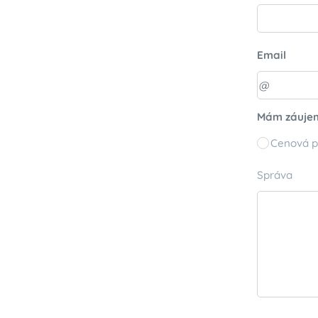
Email
Mám záuje
Cenová 
Správa