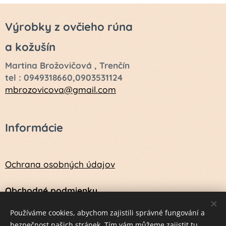
Výrobky z ovčieho rúna
a kožušín
Martina Brožovičová , Trenčín
tel : 0949318660,0903531124
mbrozovicova@gmail.com
Informácie
Ochrana osobných údajov
Obchodné podmienky
Návod na údržbu a ošetrenie vlny a kožušín
Používáme cookies, abychom zajistili správné fungování a
bezpečnost našich stránek. Tím vám můžeme zajistit tu